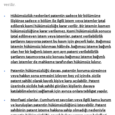
verilir.
Hükümsüzlük nedenleri patentin sadece bir bölümüne
ilişkinse sadece o bölüm ile ilgili istem veya istemler iptal
edilerek kısmi hükümsüzlüğe karar verilir. Bir istemin kısmen
hükümsüzlüğüne karar verilemez. Kısmi hükümsüzlük sonucu
iptal edilmeyen istem veya istemler, patent verilebilirlik
şartlarını taşıyorsa patent bu kısım için geçerli kalır. Bağımsız
istemin hükümsüz kılınması hâlinde, bağımsız isteme bağımlı
olan her bir bağımlı istem ayrı ayrı patent verilebilirlik
şartlarını taşımıyorsa söz konusu bağımsız isteme bağımlı
olan istemler de mahkeme tarafından hükümsüz kılınır.
Patentin hükümsüzlüğü davası, patentin koruma süresince
veya hakkın sona ermesini izleyen beş yıl içinde, sicile
patent sahibi olarak kayıtlı kişiye karşı açılabilir. Patent
üzerinde sicilde hak sahibi görülen kişilerin davaya
katılabilmelerini sağlamak için ayrıca onlara tebligat yapılır.
Menfaati olanlar, Cumhuriyet savcıları veya ilgili kamu kurum
ve kuruluşları patentin hükümsüzlüğünü isteyebilir. Patent
sahibinin patent isteme hakkına sahip olmadığı nedeniyle