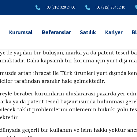
+90 (216) 328 24 00
+90 (212) 284 12 10
Kurumsal
Referanslar
Satılık
Kariyer
B
ye’de yapılan bir buluşun, marka ya da patent tescil ba
maktadır. Daha kapsamlı bir koruma için yurt dışı mark
üzde artan ihracat ile Türk ürünleri yurt dışında ken
iciler tarafından aranılır hale gelmektedir.
reyle beraber kurumların uluslararası pazarda yer edine
arka ya da patent tescil başvurusunda bulunması gere
ilecek taklit problemlerini önlemenin hukuki yolu tes
ktedir.
ünyada geçerli bir kullanım ve isim hakkı yoktur anca