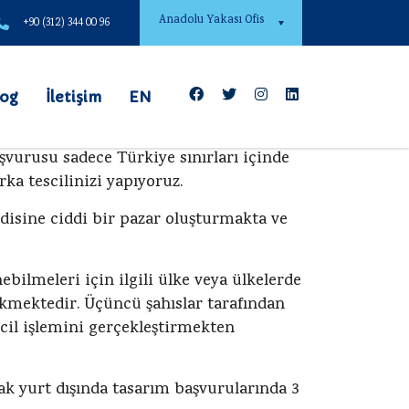
Anadolu Yakası Ofis
+90 (312) 344 00 96
log
İletişim
EN
şvurusu sadece Türkiye sınırları içinde
a tescilinizi yapıyoruz.
disine ciddi bir pazar oluşturmakta ve
bilmeleri için ilgili ülke veya ülkelerde
kmektedir. Üçüncü şahıslar tarafından
cil işlemini gerçekleştirmekten
k yurt dışında tasarım başvurularında 3