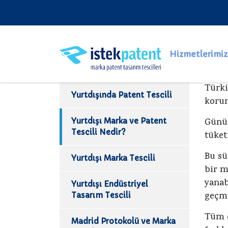
Hizmetlerimiz
Türki
Yurtdışında Patent Tescili
korun
Yurtdışı Marka ve Patent
Günüm
Tescili Nedir?
tüket
Bu sü
Yurtdışı Marka Tescili
bir m
yanab
Yurtdışı Endüstriyel
geçme
Tasarım Tescili
Tüm d
Madrid Protokolü ve Marka