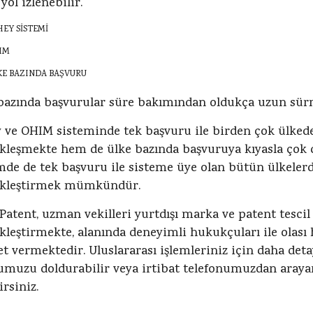
 yol izlenebilir.
HEY SİSTEMİ
IM
KE BAZINDA BAŞVURU
bazında başvurular süre bakımından oldukça uzun sürm
 ve OHIM sisteminde tek başvuru ile birden çok ülked
kleşmekte hem de ülke bazında başvuruya kıyasla çok 
mde de tek başvuru ile sisteme üye olan bütün ülkelerde
ekleştirmek mümkündür.
 Patent, uzman vekilleri yurtdışı marka ve patent tescil 
kleştirmekte, alanında deneyimli hukukçuları ile olas
t vermektedir. Uluslararası işlemleriniz için daha deta
muzu doldurabilir veya irtibat telefonumuzdan araya
irsiniz.