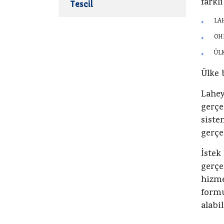
farklı
Tescil
LA
OH
ÜL
Ülke 
Lahey
gerçe
siste
gerç
İstek
gerçe
hizme
formu
alabil